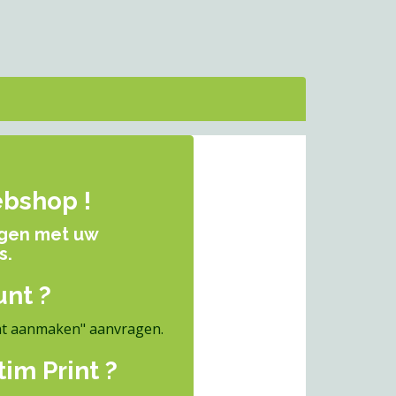
ebshop !
ggen met uw
s.
nt ?
nt aanmaken"
aanvragen.
im Print ?