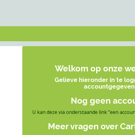
Welkom op onze w
Gelieve hieronder in te lo
accountgegeven
Nog geen accou
U kan deze via onderstaande link
"een accou
Meer vragen over Cart