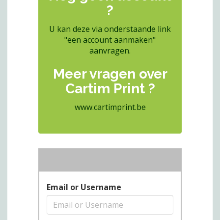
?
U kan deze via onderstaande link
"een account aanmaken"
aanvragen.
Meer vragen over
Cartim Print ?
www.cartimprint.be
Email or Username